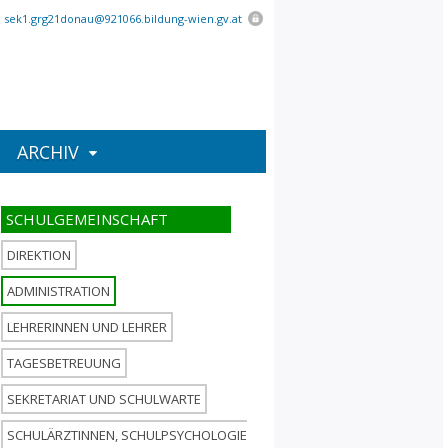
:
sek1.grg21donau@921066.bildung-wien.gv.at
ARCHIV
DIREKTION
ADMINISTRATION
LEHRERINNEN UND LEHRER
TAGESBETREUUNG
SEKRETARIAT UND SCHULWARTE
SCHULÄRZTINNEN, SCHULPSYCHOLOGIE