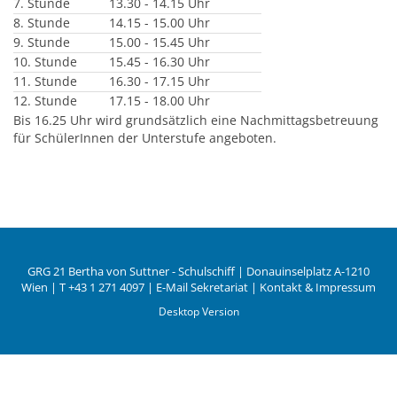
7. Stunde
13.30 - 14.15 Uhr
8. Stunde
14.15 - 15.00 Uhr
9. Stunde
15.00 - 15.45 Uhr
10. Stunde
15.45 - 16.30 Uhr
11. Stunde
16.30 - 17.15 Uhr
12. Stunde
17.15 - 18.00 Uhr
Bis 16.25 Uhr wird grundsätzlich eine Nachmittagsbetreuung
für SchülerInnen der Unterstufe angeboten.
GRG 21 Bertha von Suttner - Schulschiff | Donauinselplatz A-1210
Wien | T
+43 1 271 4097
|
E-Mail Sekretariat
|
Kontakt & Impressum
Desktop Version