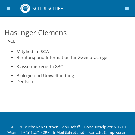
Haslinger Clemens
HACL
Mitglied im SGA
Beratung und Information für Zweisprachige
8BC
Biologie und Umweltbildung
Deutsch
GRG 21 Bertha von Suttner - Schulschiff | Donauinselplatz A-1210
Wien | T
+43 1 271 4097
|
E-Mail Sekretariat
|
Kontakt & Impressum