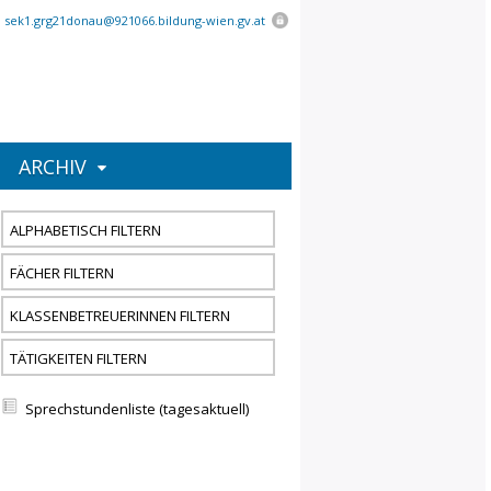
:
sek1.grg21donau@921066.bildung-wien.gv.at
ARCHIV
ALPHABETISCH FILTERN
FÄCHER FILTERN
KLASSENBETREUERINNEN FILTERN
TÄTIGKEITEN FILTERN
Sprechstundenliste (tagesaktuell)