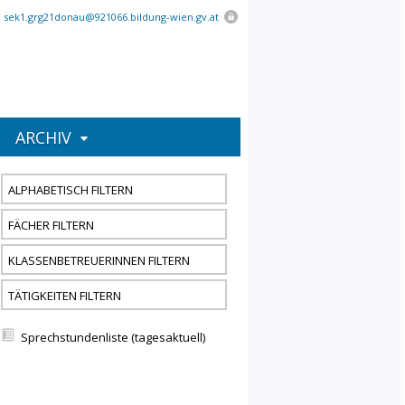
:
sek1.grg21donau@921066.bildung-wien.gv.at
ARCHIV
ALPHABETISCH FILTERN
FÄCHER FILTERN
KLASSENBETREUERINNEN FILTERN
TÄTIGKEITEN FILTERN
Sprechstundenliste (tagesaktuell)