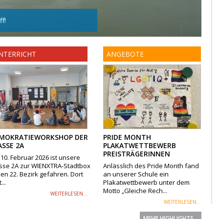
f!
NTERRICHT
ANGEBOTE
MOKRATIEWORKSHOP DER
PRIDE MONTH
ASSE 2A
PLAKATWETTBEWERB
PREISTRÄGERINNEN
10. Februar 2026 ist unsere
sse 2A zur WIENXTRA-Stadtbox
Anlässlich des Pride Month fand
den 22. Bezirk gefahren. Dort
an unserer Schule ein
...
Plakatwettbewerb unter dem
Motto „Gleiche Rech...
WEITERLESEN...
WEITERLESEN...
MEHR HIGHLIGHTS...