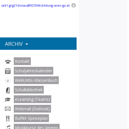
:
sek1.grg21donau@921066.bildung-wien.gv.at
ARCHIV
Kontakt
Schuljahreskalender
WebUntis-Klassenbuch
Schulbibliothek
eLearning (Teams)
Webmail (Outlook)
Buffet-Speiseplan
Musikkurse des Vereins