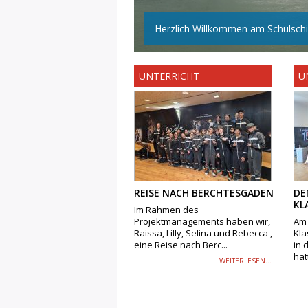
Herzlich Willkommen am Schulschif
UNTERRICHT
U
REISE NACH BERCHTESGADEN
DE
KL
Im Rahmen des
Projektmanagements haben wir,
Am 
Raissa, Lilly, Selina und Rebecca ,
Kla
eine Reise nach Berc...
in 
hatt
WEITERLESEN...