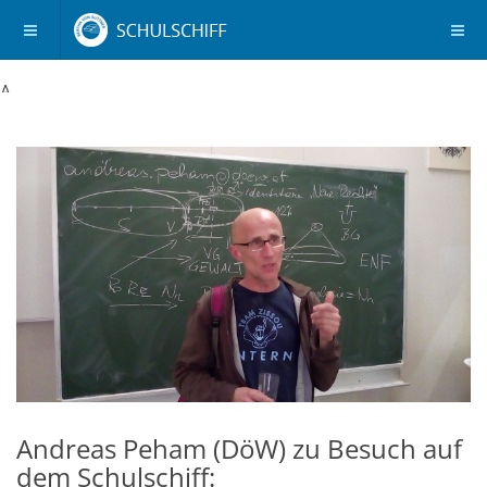
Andreas
Peham
(DöW)
zu
Besuch
auf
dem
Schulschiff:
Andreas Peham (DöW) zu Besuch auf
dem Schulschiff: