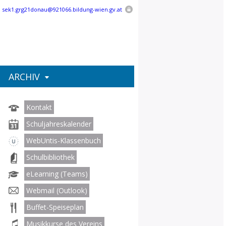
:
sek1.grg21donau@921066.bildung-wien.gv.at
ARCHIV
Kontakt
Schuljahreskalender
WebUntis-Klassenbuch
Schulbibliothek
eLearning (Teams)
Webmail (Outlook)
Buffet-Speiseplan
Musikkurse des Vereins