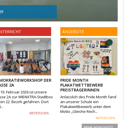
f!
NTERRICHT
ANGEBOTE
MOKRATIEWORKSHOP DER
PRIDE MONTH
ASSE 2A
PLAKATWETTBEWERB
PREISTRÄGERINNEN
10. Februar 2026 ist unsere
sse 2A zur WIENXTRA-Stadtbox
Anlässlich des Pride Month fand
den 22. Bezirk gefahren. Dort
an unserer Schule ein
...
Plakatwettbewerb unter dem
Motto „Gleiche Rech...
WEITERLESEN...
WEITERLESEN...
MEHR HIGHLIGHTS...