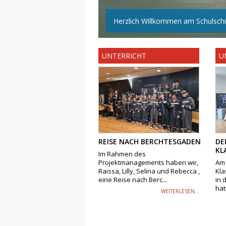
Herzlich Willkommen am Schulschif
UNTERRICHT
U
REISE NACH BERCHTESGADEN
DE
KL
Im Rahmen des
Projektmanagements haben wir,
Am 
Raissa, Lilly, Selina und Rebecca ,
Kla
eine Reise nach Berc...
in 
hatt
WEITERLESEN...