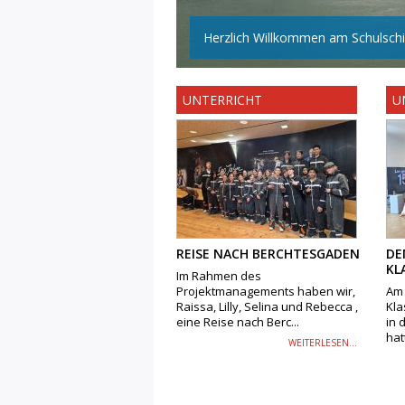
Herzlich Willkommen am Schulschif
UNTERRICHT
U
REISE NACH BERCHTESGADEN
DE
KL
Im Rahmen des
Projektmanagements haben wir,
Am 
Raissa, Lilly, Selina und Rebecca ,
Kla
eine Reise nach Berc...
in 
hatt
WEITERLESEN...