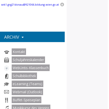
:
sek1.grg21donau@921066.bildung-wien.gv.at
ARCHIV
Kontakt
Schuljahreskalender
WebUntis-Klassenbuch
Schulbibliothek
eLearning (Teams)
Webmail (Outlook)
Buffet-Speiseplan
Musikkurse des Vereins