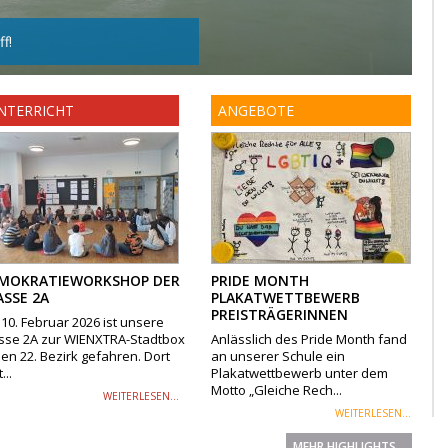
f!
NTERRICHT
ANGEBOTE
MOKRATIEWORKSHOP DER
PRIDE MONTH
ASSE 2A
PLAKATWETTBEWERB
PREISTRÄGERINNEN
10. Februar 2026 ist unsere
sse 2A zur WIENXTRA-Stadtbox
Anlässlich des Pride Month fand
den 22. Bezirk gefahren. Dort
an unserer Schule ein
...
Plakatwettbewerb unter dem
Motto „Gleiche Rech...
WEITERLESEN...
WEITERLESEN...
MEHR HIGHLIGHTS...