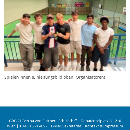
Spieler/innen (Einleitungsbild oben: Organisatoren)
GRG 21 Bertha von Suttner - Schulschiff | Donauinselplatz A-1210
Wien | T
+43 1 271 4097
|
E-Mail Sekretariat
|
Kontakt & Impressum