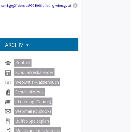
:
sek1.grg21donau@921066.bildung-wien.gv.at
ARCHIV
Kontakt
Schuljahreskalender
WebUntis-Klassenbuch
Schulbibliothek
eLearning (Teams)
Webmail (Outlook)
Buffet-Speiseplan
Musikkurse des Vereins