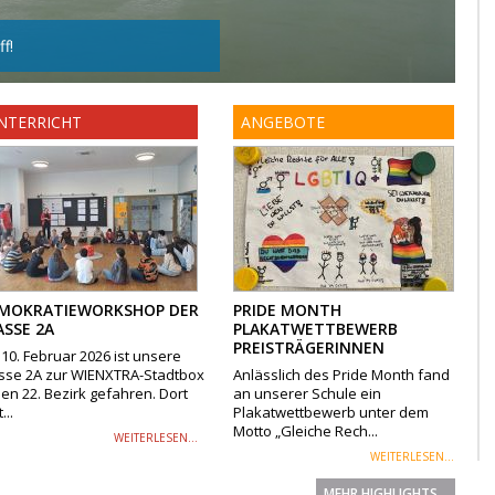
f!
NTERRICHT
ANGEBOTE
MOKRATIEWORKSHOP DER
PRIDE MONTH
ASSE 2A
PLAKATWETTBEWERB
PREISTRÄGERINNEN
10. Februar 2026 ist unsere
sse 2A zur WIENXTRA-Stadtbox
Anlässlich des Pride Month fand
den 22. Bezirk gefahren. Dort
an unserer Schule ein
...
Plakatwettbewerb unter dem
Motto „Gleiche Rech...
WEITERLESEN...
WEITERLESEN...
MEHR HIGHLIGHTS...