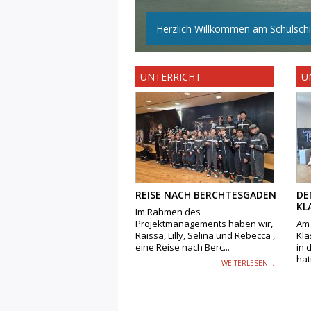
Herzlich Willkommen am Schulschif
UNTERRICHT
U
REISE NACH BERCHTESGADEN
DE
KL
Im Rahmen des
Projektmanagements haben wir,
Am 
Raissa, Lilly, Selina und Rebecca ,
Kla
eine Reise nach Berc...
in 
hatt
WEITERLESEN...